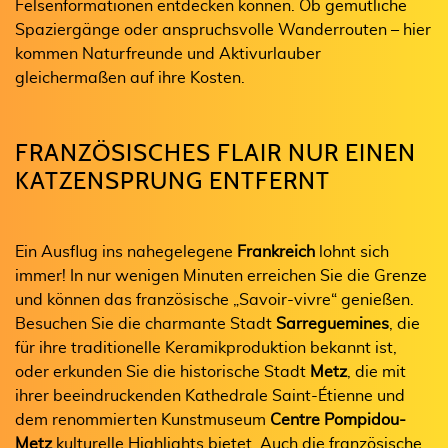
Felsenformationen entdecken können. Ob gemütliche
Spaziergänge oder anspruchsvolle Wanderrouten – hier
kommen Naturfreunde und Aktivurlauber
gleichermaßen auf ihre Kosten.
FRANZÖSISCHES FLAIR NUR EINEN
KATZENSPRUNG ENTFERNT
Ein Ausflug ins nahegelegene
Frankreich
lohnt sich
immer! In nur wenigen Minuten erreichen Sie die Grenze
und können das französische „Savoir-vivre“ genießen.
Besuchen Sie die charmante Stadt
Sarreguemines
, die
für ihre traditionelle Keramikproduktion bekannt ist,
oder erkunden Sie die historische Stadt
Metz
, die mit
ihrer beeindruckenden Kathedrale Saint-Étienne und
dem renommierten Kunstmuseum
Centre Pompidou-
Metz
kulturelle Highlights bietet. Auch die französische