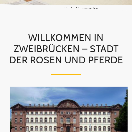
Von Alf van Beem - Eigenes Werk, Gemeinfrei,
https://commons.wikimedia.org/w/index.php?
curid=56888575
WILLKOMMEN IN
ZWEIBRÜCKEN – STADT
DER ROSEN UND PFERDE